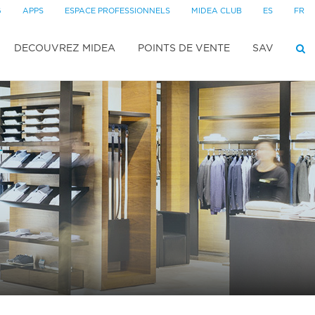
G
APPS
ESPACE PROFESSIONNELS
MIDEA CLUB
ES
FR
DECOUVREZ MIDEA
POINTS DE VENTE
SAV