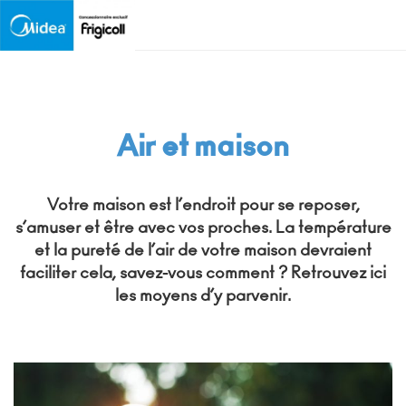
SALLE DE PRESSE
CONTACT
TÉLÉCHARGEMENTS
ErP
Ouvrir
le
BLOG
APPLICATIONS
ACCÈS AUX PROFESSIONNELS
ES
sous-
Air et maison
FR
menu
Votre maison est l’endroit pour se reposer,
PRODUITS
s’amuser et être avec vos proches. La température
et la pureté de l’air de votre maison devraient
faciliter cela, savez-vous comment ? Retrouvez ici
ECONOMIES D’ENERGIE
les moyens d’y parvenir.
À PROPOS DE MIDEA
POINTS DE VENTE