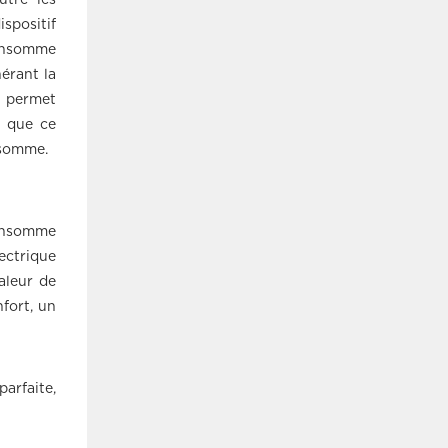
utre les
spositif
consomme
érant la
 permet
é que ce
nsomme.
onsomme
ctrique
aleur de
fort, un
arfaite,