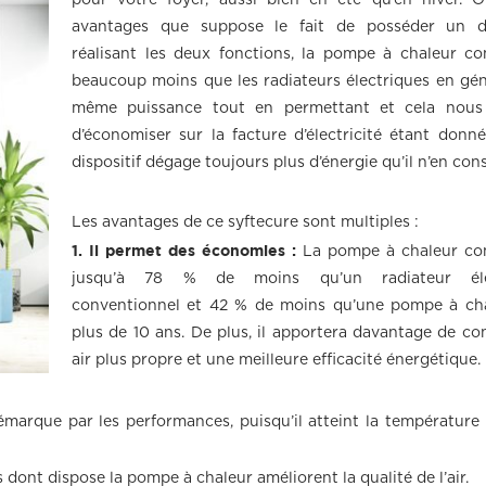
pour votre foyer, aussi bien en été qu’en hiver. O
avantages que suppose le fait de posséder un di
réalisant les deux fonctions, la pompe à chaleur 
beaucoup moins que les radiateurs électriques en gén
même puissance tout en permettant et cela nous
d’économiser sur la facture d’électricité étant donn
dispositif dégage toujours plus d’énergie qu’il n’en co
Les avantages de ce syftecure sont multiples :
1. Il permet des économies :
La pompe à chaleur c
jusqu’à 78 % de moins qu’un radiateur éle
conventionnel et 42 % de moins qu’une pompe à ch
plus de 10 ans. De plus, il apportera davantage de con
air plus propre et une meilleure efficacité énergétique.
émarque par les performances, puisqu’il atteint la température p
s dont dispose la pompe à chaleur améliorent la qualité de l’air.