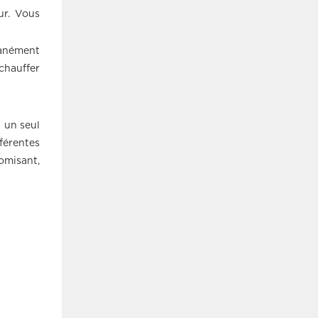
ur. Vous
tanément
chauffer
 un seul
fférentes
omisant,