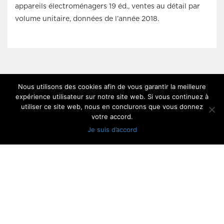
appareils électroménagers 19 éd., ventes au détail par
volume unitaire, données de l’année 2018.
PARTAGER:
Nous utilisons des cookies afin de vous garantir la meilleure
expérience utilisateur sur notre site web. Si vous continuez à
[wpusb]
utiliser ce site web, nous en conclurons que vous donnez
votre accord.
Je suis d’accord
Facebook
Youtube
Instagram
Linkedin