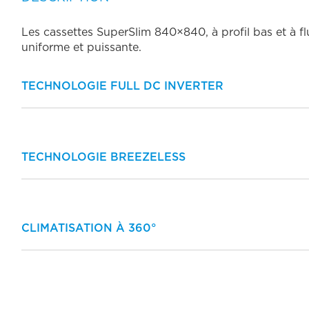
Les cassettes SuperSlim 840×840, à profil bas et à flu
uniforme et puissante.
TECHNOLOGIE FULL DC INVERTER
Technologie Full DC Inverter : compresseur et ventilateurs équipés d
et un fonctionnement silencieux.
TECHNOLOGIE BREEZELESS
Technologie Breezeless intégrée au panneau pour un confort optimal.
CLIMATISATION À 360°
Climatisation à 360° grâce au système de diffusion intégré pour un c