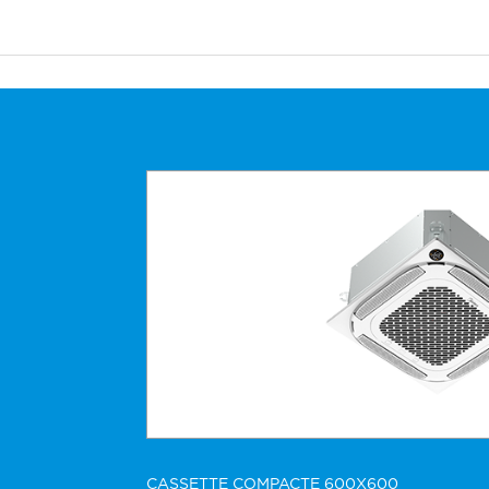
Leyenda
Points de vente
Sider Toulouse
Distributeur
Sider Rennes
Distributeur
Sider Strasbourg
Distributeur
Sider Nantes
Distributeur
CASSETTE COMPACTE 600X600