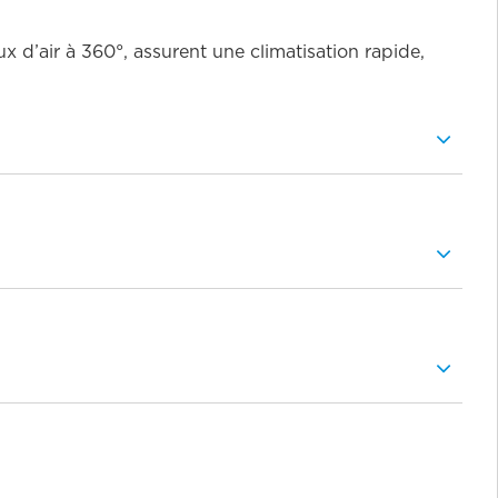
x d’air à 360°, assurent une climatisation rapide,
e la technologie inverter pour une performance énergétique optimale
onfort maximal.