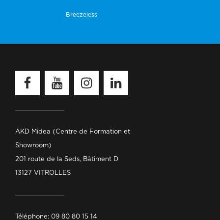
Sider Lyon
Distributeur
Breezeless
Sider Lille
Distributeur
Sider Dijon
Distributeur
Sider Bordeaux
Distributeur
Facebook
Youtube
Instagram
Linkedin
Sime Sud Perpignan Saint-Charles
Distributeur
PERPIGNAN SAINT-CHARLES
Distributeur
PERPIGNAN POLYGONE
Distributeur
AKD Midea (Centre de Formation et
Showroom)
ARGELÈS-SUR-MER
Distributeur
201 route de la Seds, Bâtiment D
Fic Logistique – La Ruche
Distributeur
13127 VITROLLES
Parc à fer Nîmes
Distributeur
Parc à fer Alès
Distributeur
Téléphone: 09 80 80 15 14