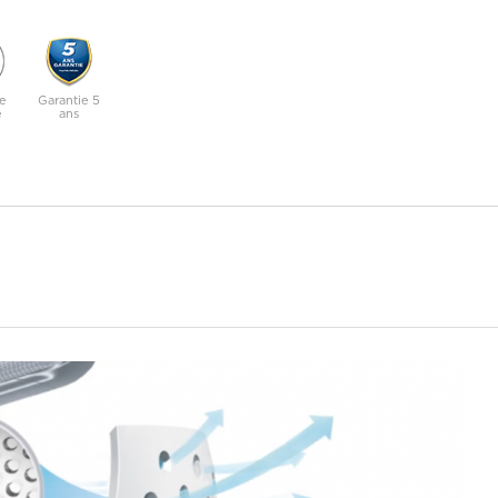
e
Garantie 5
e
ans
set