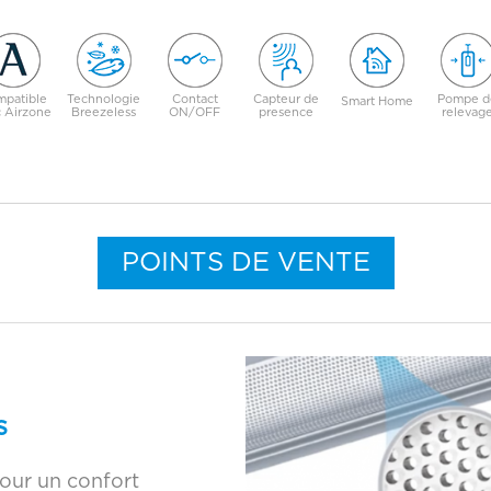
patible
Technologie
Contact
Capteur de
Pompe d
Smart Home
 Airzone
Breezeless
ON/OFF
presence
relevag
POINTS DE VENTE
Re
s
our un confort