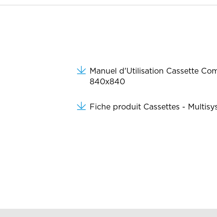
Fic Narbonne
Distributeur
Fic Montpellier
Distributeur
Fic Marguerittes
Distributeur
Fic Mende
Distributeur
Manuel d'Utilisation Cassette C
Fic Lunel
Distributeur
840x840
Fic Les Vans
Distributeur
Fiche produit Cassettes - Multis
Fic Les Angles
Distributeur
Fic Clermont-l’Hérault
Distributeur
Fic Béziers
Distributeur
Fic Bagnols
Distributeur
Fic Avignon
Distributeur
Fic Arles
Distributeur