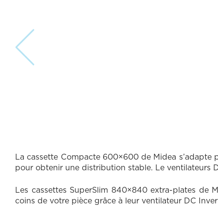
D
La cassette Compacte 600×600 de Midea s’adapte parfa
pour obtenir une distribution stable. Le ventilateur
E
S
Les cassettes SuperSlim 840×840 extra-plates de Mid
coins de votre pièce grâce à leur ventilateur DC Inver
C