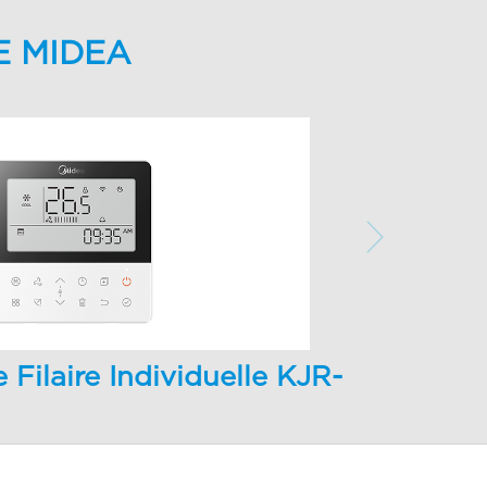
E MIDEA
ilaire Individuelle KJR-
(X6W)/BGEF 1.1