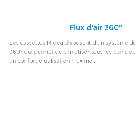
PERPIGNAN SAINT-CHARLES
Distributeur
PERPIGNAN POLYGONE
Distributeur
Flux d'air 360°
ARGELÈS-SUR-MER
Distributeur
Fic Logistique – La Ruche
Distributeur
Les cassettes Midea disposent d’un système de 
360° qui permet de climatiser tous les coins de
Parc à fer Nîmes
Distributeur
un confort d’utilisation maximal.
Parc à fer Alès
Distributeur
Fic Uzès
Distributeur
Fic Saint-Aunès
Distributeur
Fic Le Puy-en-Velay
Distributeur
Fic Pernes-les-Fontaines
Distributeur
Fic Nîmes
Distributeur