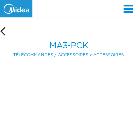
Aller
au
contenu
principal
MA3-PCK
TÉLÉCOMMANDES / ACCESSOIRES
ACCESSOIRES