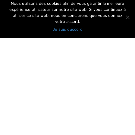
Nous utilisons des cookies afin de vous garantir la meilleure
expérience utilisateur sur notre site web. Si vous continuez à
utiliser ce site web, nous en conclurons que vous donnez
votre accord.
Reset
Je suis d’accord
Leyenda
Facebook
Youtube
Instagram
Linkedin
Points de vente
Sider Toulouse
Distributeur
AKD Midea (Centre de Formation et Showroom)
Sider Rennes
Distributeur
201 route de la Seds, Bâtiment D
Sider Strasbourg
Distributeur
13127 VITROLLES
Sider Nantes
Distributeur
Téléphone: 09 80 80 15 14
Sider Lyon
Distributeur
contact@mideahvac.fr