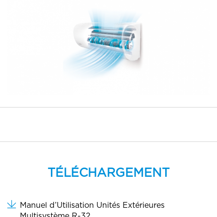
Parc à fer Nîmes
Distributeur
Parc à fer Alès
Distributeur
Fic Uzès
Distributeur
Fic Saint-Aunès
Distributeur
Fic Le Puy-en-Velay
Distributeur
Fic Pernes-les-Fontaines
Distributeur
Fic Nîmes
Distributeur
Fic Narbonne
Distributeur
Fic Montpellier
Distributeur
TÉLÉCHARGEMENT
Fic Marguerittes
Distributeur
Fic Mende
Distributeur
Manuel d’Utilisation Unités Extérieures
Multisystème R-32
Fic Lunel
Distributeur