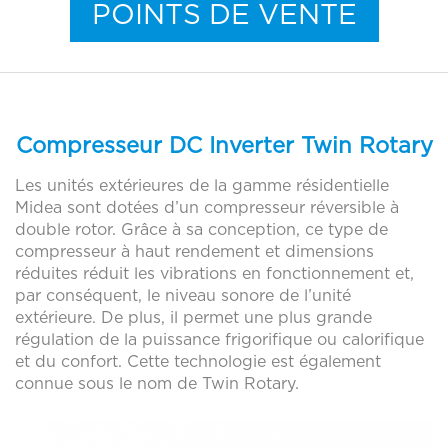
POINTS DE VENTE
R
I
S
T
I
Compresseur DC Inverter Twin Rotary
Q
Les unités extérieures de la gamme résidentielle
U
Reset
Midea sont dotées d’un compresseur réversible à
double rotor. Grâce à sa conception, ce type de
E
compresseur à haut rendement et dimensions
S
réduites réduit les vibrations en fonctionnement et,
Leyenda
par conséquent, le niveau sonore de l’unité
extérieure. De plus, il permet une plus grande
régulation de la puissance frigorifique ou calorifique
Points de vente
et du confort. Cette technologie est également
Sider Toulouse
Distributeur
connue sous le nom de Twin Rotary.
Sider Rennes
Distributeur