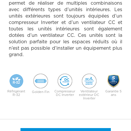
S
permet de réaliser de multiples combinaisons
C
avec différents types d’unités intérieures. Les
unités extérieures sont toujours équipées d’un
R
compresseur Inverter et d’un ventilateur CC et
I
toutes les unités intérieures sont également
dotées d’un ventilateur CC. Ces unités sont la
P
solution parfaite pour les espaces réduits où il
T
n’est pas possible d’installer un équipement plus
I
grand.
O
N
C
A
Réfrigérant
Compresseur
Ventilateur
Garantie 5
Golden Fin
R
R-32
DC Inverter
extérieur DC
ans
Inverter
A
C
T
É