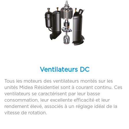
Sider Strasbourg
Distributeur
Sider Nantes
Distributeur
Sider Lyon
Distributeur
Sider Lille
Distributeur
Sider Dijon
Distributeur
Sider Bordeaux
Distributeur
Ventilateurs DC
Sime Sud Perpignan Saint-Charles
Distributeur
Tous les moteurs des ventilateurs montés sur les
PERPIGNAN SAINT-CHARLES
Distributeur
unités Midea Résidentiel sont à courant continu. Ces
ventilateurs se caractérisent par leur basse
PERPIGNAN POLYGONE
Distributeur
consommation, leur excellente efficacité et leur
rendement élevé, associés à un réglage idéal de la
ARGELÈS-SUR-MER
Distributeur
vitesse de rotation.
Fic Logistique – La Ruche
Distributeur