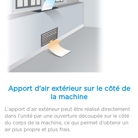
ARGELÈS-SUR-MER
Distributeur
Fic Logistique – La Ruche
Distributeur
Parc à fer Nîmes
Distributeur
Parc à fer Alès
Distributeur
Fic Uzès
Distributeur
Fic Saint-Aunès
Distributeur
Fic Le Puy-en-Velay
Distributeur
Apport d'air extérieur sur le côté de
Fic Pernes-les-Fontaines
Distributeur
la machine
Fic Nîmes
Distributeur
L’apport d’air extérieur peut être réalisé directement
Fic Narbonne
Distributeur
dans l’unité par une ouverture découpée sur le côté
du corps de la machine, ce qui permet d’obtenir un
Fic Montpellier
Distributeur
air plus propre et plus frais.
Fic Marguerittes
Distributeur