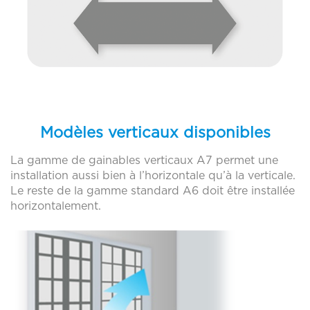
Sider Toulouse
Distributeur
Sider Rennes
Distributeur
Sider Strasbourg
Distributeur
Sider Nantes
Distributeur
Sider Lyon
Distributeur
Modèles verticaux disponibles
Sider Lille
Distributeur
La gamme de gainables verticaux A7 permet une
installation aussi bien à l’horizontale qu’à la verticale.
Sider Dijon
Distributeur
Le reste de la gamme standard A6 doit être installée
Sider Bordeaux
Distributeur
horizontalement.
Sime Sud Perpignan Saint-Charles
Distributeur
PERPIGNAN SAINT-CHARLES
Distributeur
PERPIGNAN POLYGONE
Distributeur