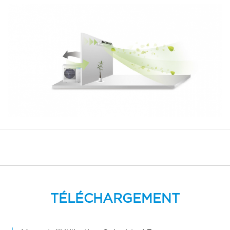
Fic Mende
Distributeur
Fic Lunel
Distributeur
Fic Les Vans
Distributeur
Fic Les Angles
Distributeur
Fic Clermont-l’Hérault
Distributeur
Fic Béziers
Distributeur
Fic Bagnols
Distributeur
Fic Avignon
Distributeur
Fic Arles
Distributeur
TÉLÉCHARGEMENT
Fic Alès
Distributeur
Fic Agde
Distributeur