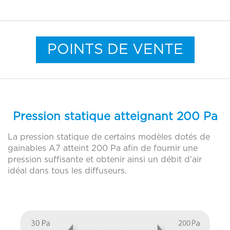
N
C
T
É
POINTS DE VENTE
R
I
S
T
I
Pression statique atteignant 200 Pa
Q
La pression statique de certains modèles dotés de
U
Reset
gainables A7 atteint 200 Pa afin de fournir une
pression suffisante et obtenir ainsi un débit d’air
E
idéal dans tous les diffuseurs.
S
Leyenda
Points de vente