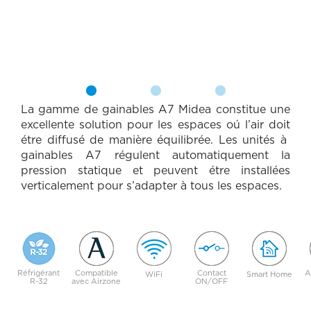
D
La gamme de gainables A7 Midea constitue une
excellente solution pour les espaces oú l’air doit
E
étre diffusé de manière équilibrée. Les unités à
S
gainables A7 régulent automatiquement la
C
pression statique et peuvent étre installées
verticalement pour s’adapter à tous les espaces.
R
I
P
C
T
A
Réfrigérant
I
Compatible
Contact
A
WiFi
Smart Home
R
R-32
avec Airzone
ON/OFF
O
A